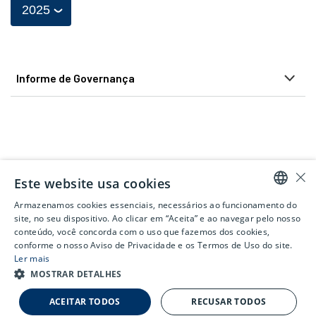
Informe de Governança
×
Este website usa cookies
Armazenamos cookies essenciais, necessários ao funcionamento do
PORTUGUESE
site, no seu dispositivo. Ao clicar em “Aceita” e ao navegar pelo nosso
conteúdo, você concorda com o uso que fazemos dos cookies,
ENGLISH
conforme o nosso Aviso de Privacidade e os Termos de Uso do site.
Ler mais
MOSTRAR DETALHES
0,00%
-3,13%
GGB
US$ 5,04
GGBR3
R$ 21,32
GGBR4
R$ 24,9
ACEITAR TODOS
RECUSAR TODOS