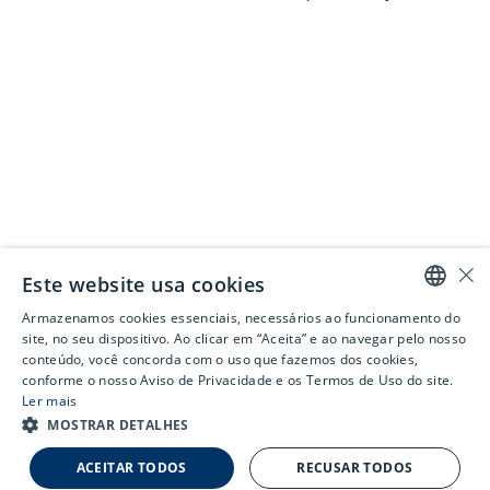
×
Este website usa cookies
Armazenamos cookies essenciais, necessários ao funcionamento do
PORTUGUESE
site, no seu dispositivo. Ao clicar em “Aceita” e ao navegar pelo nosso
conteúdo, você concorda com o uso que fazemos dos cookies,
ENGLISH
conforme o nosso Aviso de Privacidade e os Termos de Uso do site.
Ler mais
MOSTRAR DETALHES
0,00%
-3,13%
GGB
US$ 5,04
GGBR3
R$ 21,32
GGBR4
R$ 24,9
ACEITAR TODOS
RECUSAR TODOS